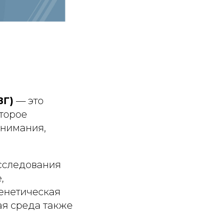
ВГ)
— это
оторое
внимания,
исследования
,
Генетическая
я среда также