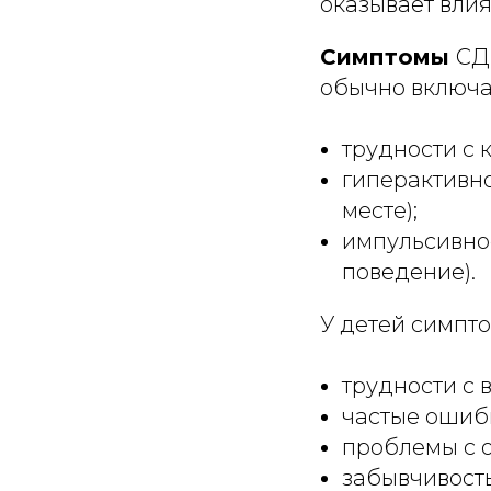
оказывает вли
Симптомы
СД
обычно включа
трудности с
гиперактивно
месте);
импульсивнос
поведение).
У детей симпто
трудности с
частые ошибк
проблемы с 
забывчивость