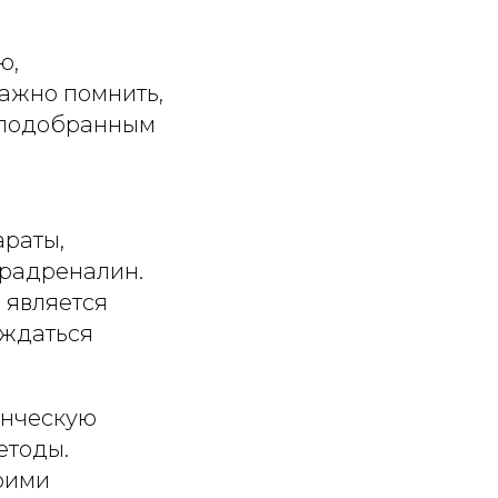
ю,
Важно помнить,
 подобранным
араты,
орадреналин.
 является
ождаться
енческую
етоды.
воими