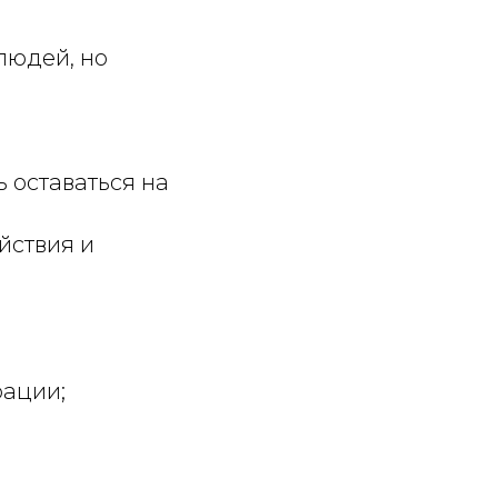
людей, но
 оставаться на
йствия и
рации;