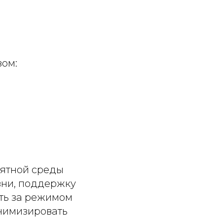
зом:
иятной среды
зни, поддержку
ить за режимом
инимизировать