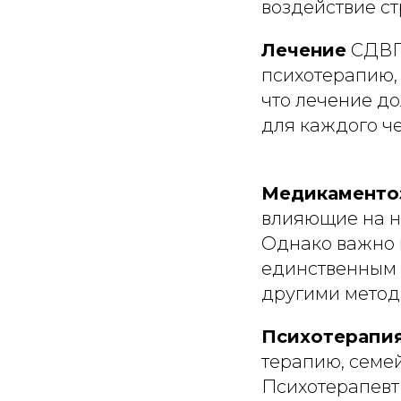
воздействие ст
Лечение
СДВГ 
психотерапию,
что лечение д
для каждого че
Медикаменто
влияющие на н
Однако важно 
единственным 
другими метод
Психотерапи
терапию, семе
Психотерапевт