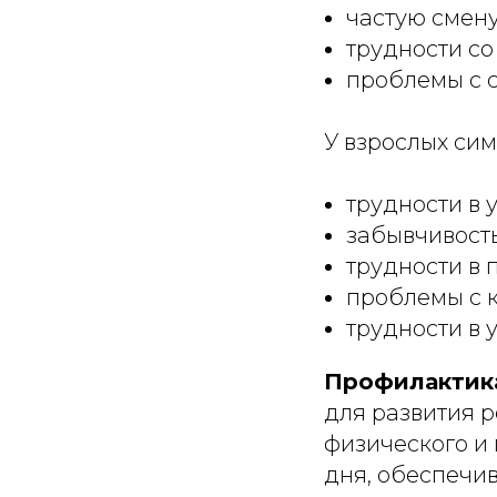
частую смену
трудности со
проблемы с 
У взрослых си
трудности в 
забывчивость
трудности в
проблемы с 
трудности в 
Профилактик
для развития 
физического и
дня, обеспечив