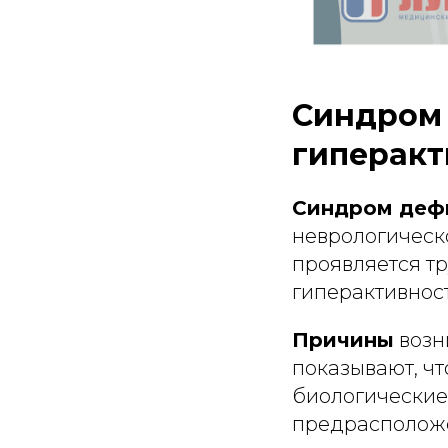
Синдром 
гиперакт
Синдром дефи
неврологическ
проявляется т
гиперактивнос
Причины
возн
показывают, чт
биологические
предрасположе