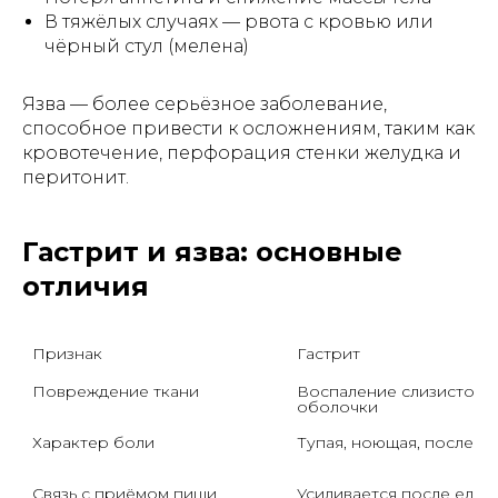
В тяжёлых случаях — рвота с кровью или
чёрный стул (мелена)
Язва — более серьёзное заболевание,
способное привести к осложнениям, таким как
кровотечение, перфорация стенки желудка и
перитонит.
Гастрит и язва: основные
отличия
Гастрит
Повреждение ткани
Воспаление слизистой 
оболочки
Характер боли
Тупая, ноющая, после е
Связь с приёмом пищи
Усиливается после еды